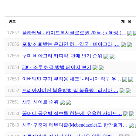
번호
제 목
17657
플라케닐 - 하이드록시클로로퀸 200mg x 60정 (…
17656
포항 신뢰받는 온라인 하나약국 - 비아그라, …
17655
구미 비아그라 카피약, 판매 인기 순위
17654
30대 조루 해결 방법 페이지 보기
17653
이버멕틴 후기 부작용 체크! - 러시아 직구 우…
17652
트리아자비린 복용방법 및 복용량 - 러시아 …
17651
채팅 사이트 순위
17650
꽁머니 공유방 정보를 한눈에! 유용한 사이트…
17649
사람 구충제 메벤다졸(Mebendazole)도 항암효과…