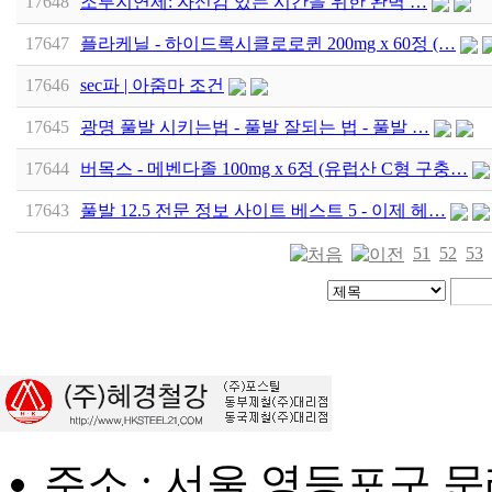
17648
조루지연제: 자신감 있는 시간을 위한 완벽 …
17647
플라케닐 - 하이드록시클로로퀸 200mg x 60정 (…
17646
sec파 | 아줌마 조건
17645
광명 풀발 시키는법 - 풀발 잘되는 법 - 풀발 …
17644
버목스 - 메벤다졸 100mg x 6정 (유럽산 C형 구충…
17643
풀발 12.5 전문 정보 사이트 베스트 5 - 이제 헤…
51
52
53
주소 : 서울 영등포구 문래